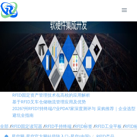
RFID技术是否是制造业中的“必需品”
RFID固定资产管理技术在高校的应用解析
基于RFID叉车仓储物流管理应用及优势
2026?州RFID?持终端/?业PDA?家深度测评与 采购推荐｜企业选型
避坑全指南
RFID资产管理系统实现全方位资产管控进行实时动态管理
国际RFID行业标准有哪些？
RFID技术是否是制造业中的“必需品”
RFID固定资产管理技术在高校的应用解析
基于RFID叉车仓储物流管理应用及优势
2026?州RFID?持终端/?业PDA?家深度测评与 采购推荐｜企业选型
避坑全指南
RFID资产管理系统实现全方位资产管控进行实时动态管理
全部
/
RFID固定读写器
/
RFID手持终端
/
RFID标签
/
RFID工业平板
/
RFI
国际RFID行业标准有哪些？
RFID产品
星空网·星空官方网站登陆入口-星空(中国)