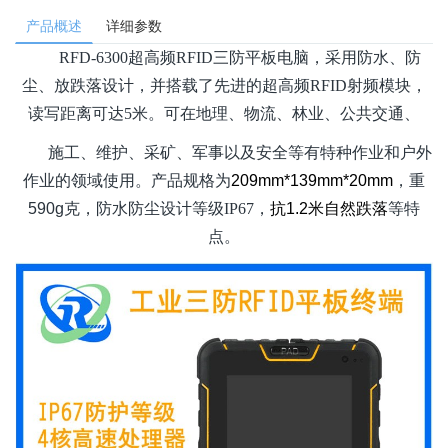
产品概述
详细参数
RFD-6300
超高频
RFID
三防平板电脑，采用防水、防
尘、放跌落设计，并搭载了先进的超高频
RFID
射频模块，
读写距离可达
5
米。可在地理、物流、林业、公共交通、
施工、维护、采矿、军事以及安全等有特种作业和户外
作业的领域使用。产品规格为
209mm*139mm*20mm
，重
590g
克，防水防尘设计等级
IP67
，
抗
1.2
米自然跌落
等特
点。