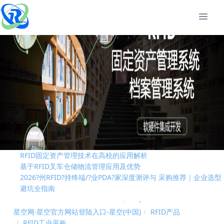
RFID技术是否是制造业中的“必需品”
RFID固定资产管理技术在高校的应用解析
基于RFID叉车仓储物流管理应用及优势
2026?州RFID?持终端/?业PDA?家深度测评与 采购推荐｜企业选型
避坑全指南
RFID资产管理系统实现全方位资产管控进行实时动态管理
国际RFID行业标准有哪些？
RFID技术是否是制造业中的“必需品”
RFID固定资产管理技术在高校的应用解析
基于RFID叉车仓储物流管理应用及优势
2026?州RFID?持终端/?业PDA?家深度测评与 采购推荐｜企业选型
避坑全指南
RFID资产管理系统实现全方位资产管控进行实时动态管理
国际RFID行业标准有哪些？
星空网·星空官方网站登陆入口-星空(中国)
RFID产品
RFID工业平板