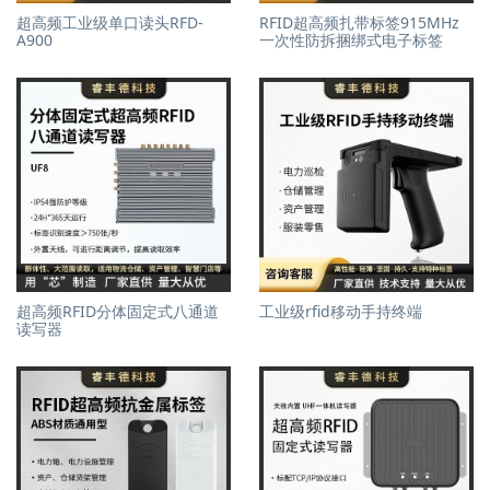
超高频工业级单口读头RFD-
RFID超高频扎带标签915MHz
A900
一次性防拆捆绑式电子标签
超高频RFID分体固定式八通道
工业级rfid移动手持终端
读写器