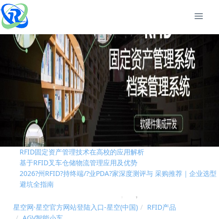
RFID技术是否是制造业中的“必需品”
RFID固定资产管理技术在高校的应用解析
基于RFID叉车仓储物流管理应用及优势
2026?州RFID?持终端/?业PDA?家深度测评与 采购推荐｜企业选型
避坑全指南
RFID资产管理系统实现全方位资产管控进行实时动态管理
国际RFID行业标准有哪些？
RFID技术是否是制造业中的“必需品”
RFID固定资产管理技术在高校的应用解析
基于RFID叉车仓储物流管理应用及优势
2026?州RFID?持终端/?业PDA?家深度测评与 采购推荐｜企业选型
避坑全指南
RFID资产管理系统实现全方位资产管控进行实时动态管理
国际RFID行业标准有哪些？
星空网·星空官方网站登陆入口-星空(中国)
RFID产品
AGV智能小车