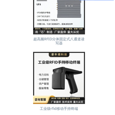
超高频RFID分体固定式八通道读
写器
工业级rfid移动手持终端