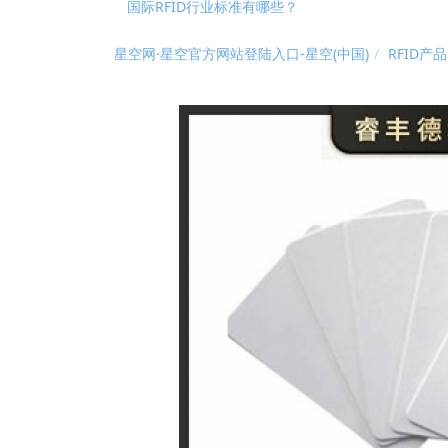
基于RFID叉车仓储物流管理应用及优势
2026?州RFID?持终端/?业PDA?家深度测评与 
RFID资产管理系统实现全方位资产管控进行实时动
星空网·星空官方网站登陆入口-星空(中国)
RFID产品
国际RFID行业标准有哪些？