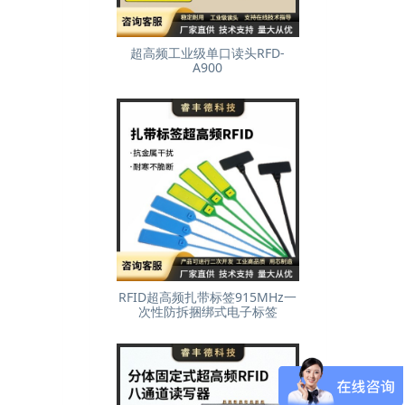
超高频工业级单口读头RFD-
A900
RFID超高频扎带标签915MHz一
次性防拆捆绑式电子标签