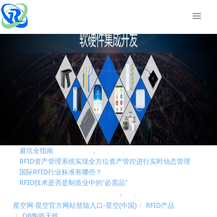
RFID技术是否是制造业中的“必需品”
RFID固定资产管理技术在高校的应用解析
基于RFID叉车仓储物流管理应用及优势
2026?州RFID?持终端/?业PDA?家深度测评与 采购推荐｜企业选型
避坑全指南
RFID资产管理系统实现全方位资产管控进行实时动态管理
国际RFID行业标准有哪些？
RFID技术是否是制造业中的“必需品”
RFID固定资产管理技术在高校的应用解析
基于RFID叉车仓储物流管理应用及优势
星空网·星空官方网站登陆入口-星空(中国)
RFID产品
2026?州RFID?持终端/?业PDA?家深度测评与 采购推荐｜企业选型
DB陶瓷天线