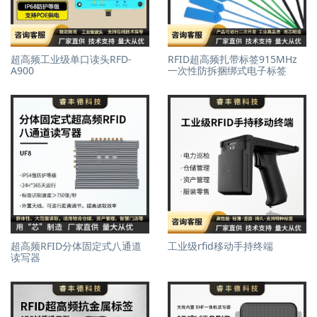
超高频工业级单口读头RFD-
RFID超高频扎带标签915MHz
A900
一次性防拆捆绑式电子标签
超高频RFID分体固定式八通道
工业级rfid移动手持终端
读写器