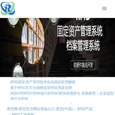
RFID技术是否是制造业中的“必需品”
RFID固定资产管理技术在高校的应用解析
基于RFID叉车仓储物流管理应用及优势
2026?州RFID?持终端/?业PDA?家深度测评与 采购推荐｜企业选型
避坑全指南
RFID资产管理系统实现全方位资产管控进行实时动态管理
国际RFID行业标准有哪些？
RFID技术是否是制造业中的“必需品”
RFID固定资产管理技术在高校的应用解析
基于RFID叉车仓储物流管理应用及优势
2026?州RFID?持终端/?业PDA?家深度测评与 采购推荐｜企业选型
避坑全指南
RFID资产管理系统实现全方位资产管控进行实时动态管理
国际RFID行业标准有哪些？
星空网·星空官方网站登陆入口-星空(中国)
RFID产品
RFID工业平板