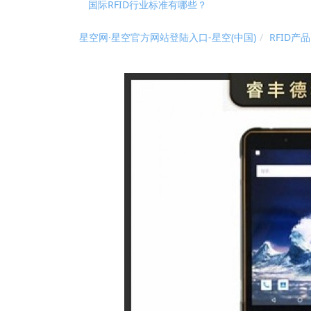
国际RFID行业标准有哪些？
RFID技术是否是制造业中的“必需品”
RFID固定资产管理技术在高校的应用解析
星空网·星空官方网站登陆入口-星空(中国)
RFID产品
基于RFID叉车仓储物流管理应用及优势
2026?州RFID?持终端/?业PDA?家深度测评与 
RFID资产管理系统实现全方位资产管控进行实时动
国际RFID行业标准有哪些？