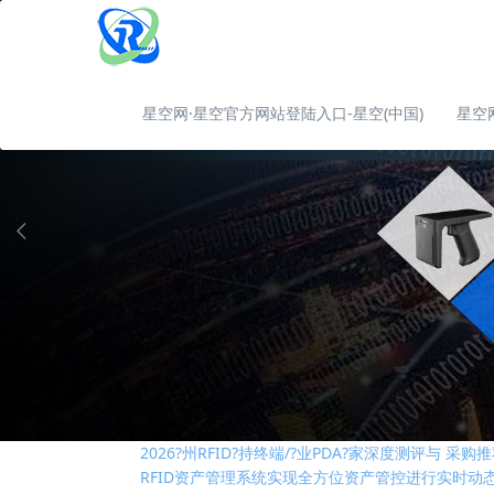
星空网·星空官方网站登陆入口-星空(中国)
星空
RFID技术是否是制造业中的“必需品”
RFID固定资产管理技术在高校的应用解析
基于RFID叉车仓储物流管理应用及优势
2026?州RFID?持终端/?业PDA?家深度测评与 
RFID资产管理系统实现全方位资产管控进行实时动