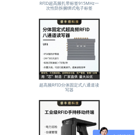
RFID超高频扎带标签915MHz一
次性防拆捆绑式电子标签
超高频RFID分体固定式八通道读
写器