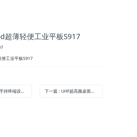
ad超薄轻便工业平板S917
7
轻便工业平板S917
.5寸手持pad工业采集器高精度GPS定位RFD-9917
下一篇
:
UHF超高频桌面式发卡器RFD5004