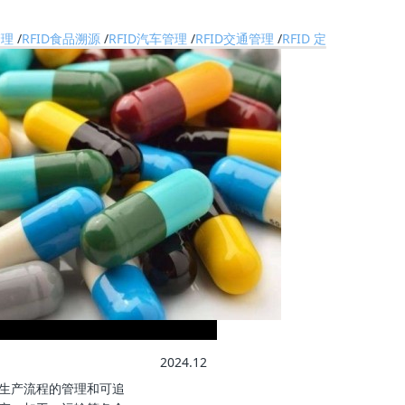
管理
/
RFID食品溯源
/
RFID汽车管理
/
RFID交通管理
/
RFID 定位安全
/
RFI
厂名、冒用药品名称、伪造厂名、伪造
法被生产企业认可的造假行为增加了查
越...
RFID兽药溯源解决方案
2024.12
及生产流程的管理和可追