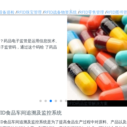
采购推荐｜企业选型避坑全指南
D设备巡检
/
RFID珠宝管理
/
RFID战备物资系统
/
RFID零售管理
/
RFID图书
态管理
RFID兽药溯源解决方案
2017.10
一、项目背景近年来，兽药企业陆续出现的冒用
批准文号以及违法添加处方以外活性成份，而无
处的难度，兽药市场监管的工作难度和工作量也越来
了解详情
FID食品车间追溯及监控系统
FID食品车间追溯及监控系统是为了提高食品生产过程中对原料、产品以