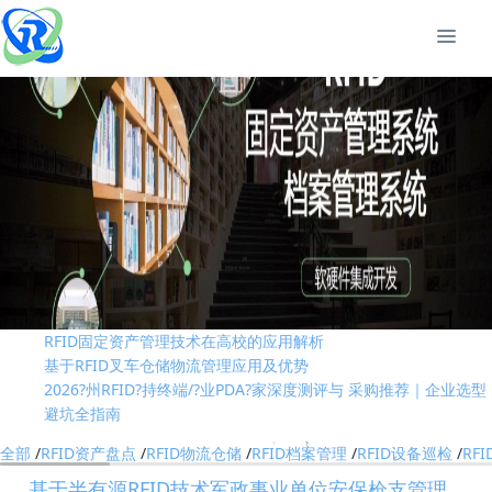
RFID技术是否是制造业中的“必需品”
RFID固定资产管理技术在高校的应用解析
基于RFID叉车仓储物流管理应用及优势
2026?州RFID?持终端/?业PDA?家深度测评与 采购推荐｜企业选型
避坑全指南
RFID资产管理系统实现全方位资产管控进行实时动态管理
国际RFID行业标准有哪些？
RFID技术是否是制造业中的“必需品”
RFID固定资产管理技术在高校的应用解析
基于RFID叉车仓储物流管理应用及优势
2026?州RFID?持终端/?业PDA?家深度测评与 采购推荐｜企业选型
避坑全指南
RFID资产管理系统实现全方位资产管控进行实时动态管理
全部
/
RFID资产盘点
/
RFID物流仓储
/
RFID档案管理
/
RFID设备巡检
/
RF
国际RFID行业标准有哪些？
基于半有源RFID技术军政事业单位安保枪支管理