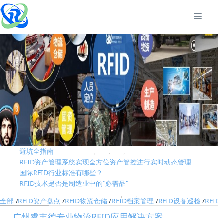
RFID技术是否是制造业中的“必需品”
RFID固定资产管理技术在高校的应用解析
基于RFID叉车仓储物流管理应用及优势
2026?州RFID?持终端/?业PDA?家深度测评与 采购推荐｜企业选型
避坑全指南
RFID资产管理系统实现全方位资产管控进行实时动态管理
国际RFID行业标准有哪些？
RFID技术是否是制造业中的“必需品”
RFID固定资产管理技术在高校的应用解析
全部
/
RFID资产盘点
/
RFID物流仓储
/
RFID档案管理
/
RFID设备巡检
/
RF
基于RFID叉车仓储物流管理应用及优势
2026?州RFID?持终端/?业PDA?家深度测评与 采购推荐｜企业选型
广州睿丰德专业物流RFID应用解决方案